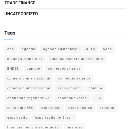
TRADE FINANCE
UNCATEGORIZED
Tags
acc
agenda
agenda sustentável
APEX
ação
balança comercial
balança comercial brasileira
BNDES
cambio
comercio exterior
comercio internacional
comércio exterior
comércio internacional
crescimento
câmbio
economia regenerativa
economia verde
ESG
estratégia ESG
exportador
exportadores
exportar
exportação
exportação no Brasil
financiamento a exportação
finanças