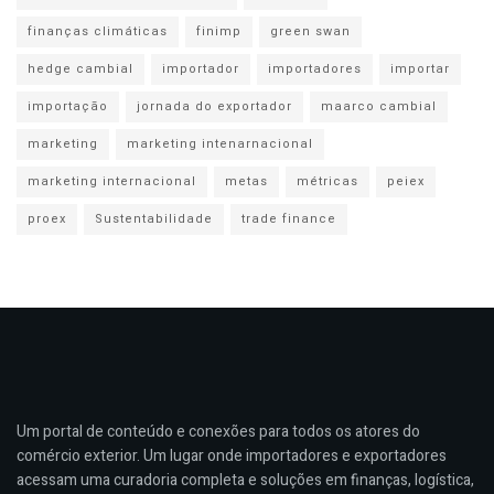
finanças climáticas
finimp
green swan
hedge cambial
importador
importadores
importar
importação
jornada do exportador
maarco cambial
marketing
marketing intenarnacional
marketing internacional
metas
métricas
peiex
proex
Sustentabilidade
trade finance
Um portal de conteúdo e conexões para todos os atores do
comércio exterior. Um lugar onde importadores e exportadores
acessam uma curadoria completa e soluções em finanças, logística,