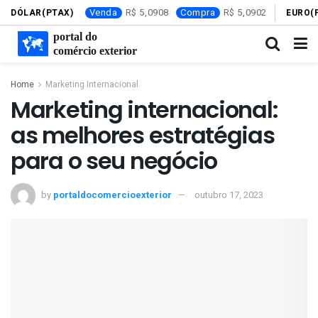
Venda
5,0908
Compra
5,0902
DÓLAR(PTAX)
EURO(
Home
Marketing Internacional
Marketing internacional:
as melhores estratégias
para o seu negócio
by
portaldocomercioexterior
outubro 17, 2023