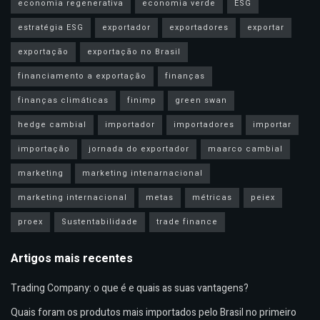
economia regenerativa
economia verde
ESG
estratégia ESG
exportador
exportadores
exportar
exportação
exportação no Brasil
financiamento a exportação
finanças
finanças climáticas
finimp
green swan
hedge cambial
importador
importadores
importar
importação
jornada do exportador
maarco cambial
marketing
marketing intenarnacional
marketing internacional
metas
métricas
peiex
proex
Sustentabilidade
trade finance
Artigos mais recentes
Trading Company: o que é e quais as suas vantagens?
Quais foram os produtos mais importados pelo Brasil no primeiro