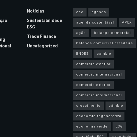
Notícias
acc
agenda
ação
Sustentabilidade
agenda sustentável
APEX
ESG
ação
balança comercial
Trade Finance
ing
balança comercial brasileira
cional
Uncategorized
BNDES
cambio
comercio exterior
comercio internacional
comércio exterior
comércio internacional
crescimento
câmbio
economia regenerativa
economia verde
ESG
estratégia ESG
exportador