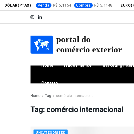
Venda
5,1154
Compra
5,1148
DÓLAR(PTAX)
EURO(
Home
Trade Finance
Marketing Inter
Contato
Home
Tag
comércio internacional
Tag:
comércio internacional
UNCATEGORIZED