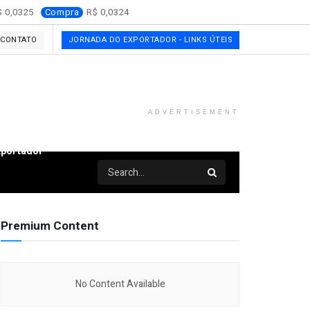
0,0325
Compra
0,0324
CONTATO
JORNADA DO EXPORTADOR - LINKS ÚTEIS
ADVERTISEMENT
xportador
Premium Content
No Content Available