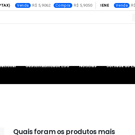
Venda
5,9062
Compra
5,9050
Venda
PTAX)
IENE
nacional
Sustentabilidade ESG
Notícias
Jornada do E
Quais foram os produtos mais