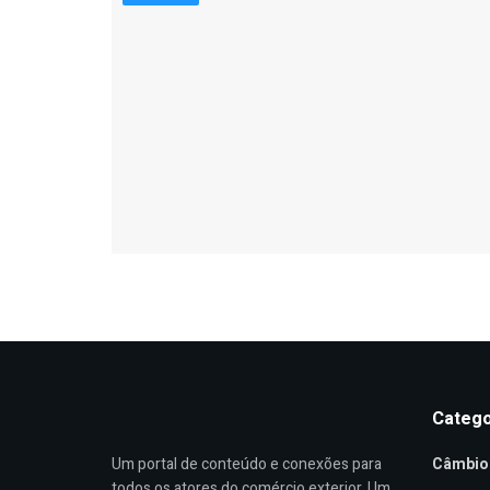
Catego
Um portal de conteúdo e conexões para
Câmbio
todos os atores do comércio exterior. Um