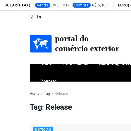
Venda
5,1017
Compra
5,1011
DÓLAR(PTAX)
EURO(
Home
Trade Finance
Marketing Inter
Contato
Home
Tag
Release
Tag:
Release
NOTÍCIAS