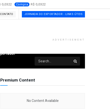
0,0322
Compra
0,0322
CONTATO
JORNADA DO EXPORTADOR - LINKS ÚTEIS
ADVERTISEMENT
xportador
Premium Content
No Content Available