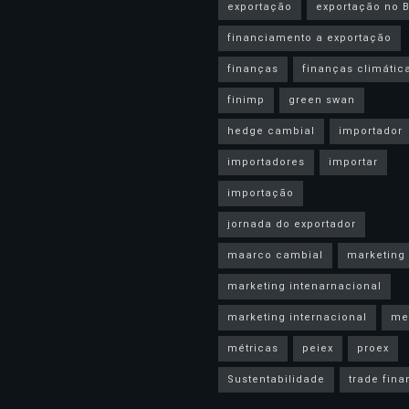
exportação
exportação no B
financiamento a exportação
finanças
finanças climátic
finimp
green swan
hedge cambial
importador
importadores
importar
importação
jornada do exportador
maarco cambial
marketing
marketing intenarnacional
marketing internacional
me
métricas
peiex
proex
Sustentabilidade
trade fin