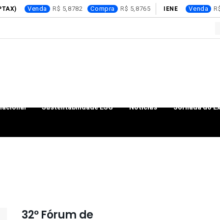
Venda
5,8782
Compra
5,8765
Venda
PTAX)
IENE
nacional
Sustentabilidade ESG
Notícias
Jornada do E
32º Fórum de