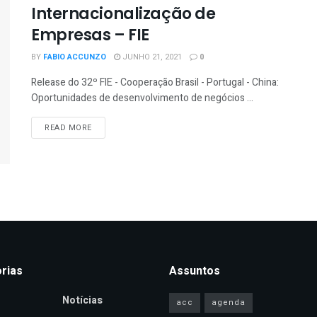
Internacionalização de
Empresas – FIE
BY
FABIO ACCUNZO
JUNHO 21, 2021
0
Release do 32º FIE - Cooperação Brasil - Portugal - China:
Oportunidades de desenvolvimento de negócios ...
READ MORE
rias
Assuntos
Notícias
acc
agenda