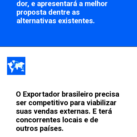
dor, e apresentará a 
melhor 
proposta
 dentre as 
alternativas existentes.
O 
Exportador brasileiro
 precisa 
ser competitivo para viabilizar 
suas 
vendas externas
. E terá 
concorrentes
 locais e de 
outros países. 
