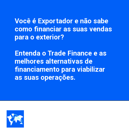
Você é 
Exportador
 e não sabe 
como financiar as suas vendas 
para o exterior? 
Entenda o 
Trade Finance
 e as 
melhores alternativas de 
financiamento
 para viabilizar 
as suas operações.