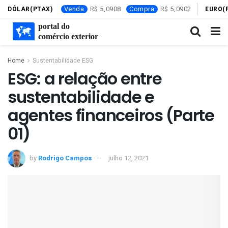
Venda
5,0908
Compra
5,0902
DÓLAR(PTAX)
EURO(
Home
Sustentabilidade ESG
ESG: a relação entre
sustentabilidade e
agentes financeiros (Parte
01)
by
Rodrigo Campos
julho 12, 2021