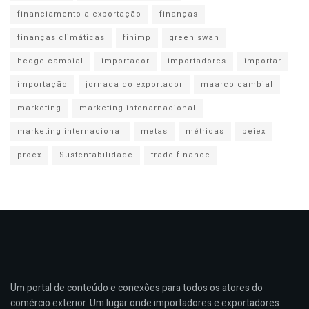
financiamento a exportação
finanças
finanças climáticas
finimp
green swan
hedge cambial
importador
importadores
importar
importação
jornada do exportador
maarco cambial
marketing
marketing intenarnacional
marketing internacional
metas
métricas
peiex
proex
Sustentabilidade
trade finance
Um portal de conteúdo e conexões para todos os atores do
comércio exterior. Um lugar onde importadores e exportadores