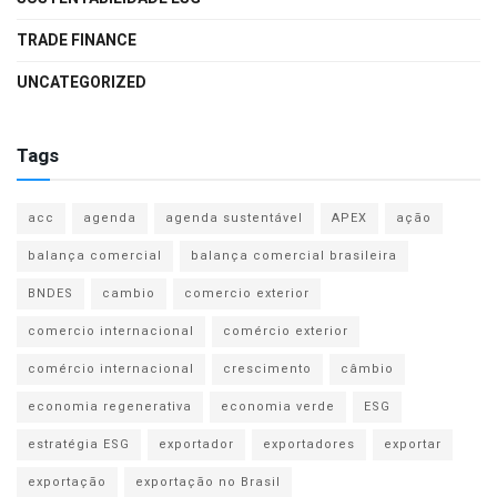
TRADE FINANCE
UNCATEGORIZED
Tags
acc
agenda
agenda sustentável
APEX
ação
balança comercial
balança comercial brasileira
BNDES
cambio
comercio exterior
comercio internacional
comércio exterior
comércio internacional
crescimento
câmbio
economia regenerativa
economia verde
ESG
estratégia ESG
exportador
exportadores
exportar
exportação
exportação no Brasil